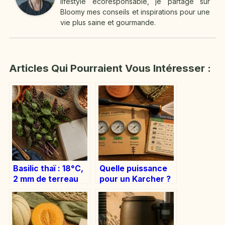
lifestyle écoresponsable, je partage sur
Bloomy mes conseils et inspirations pour une
vie plus saine et gourmande.
Articles Qui Pourraient Vous Intéresser :
Basilic thaï : 18°C,
Quelle puissance
2 mm de terreau
pour un Karcher ?
et la méthode pour
Choisir entre 110
une récolte
et 210 bars selon
parfumée
vos travaux