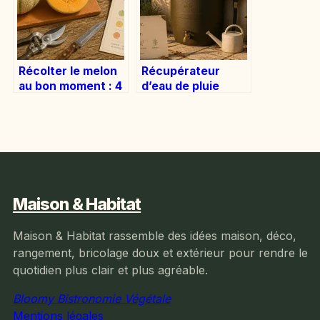
Récolter le melon
Récupérateur
au bon moment : 4
d’eau de pluie
signes infaillibles
300L : le choix
pour une chair
idéal pour un jardin
sucrée
de 50m²
Maison & Habitat
Maison & Habitat rassemble des idées maison, déco,
rangement, bricolage doux et extérieur pour rendre le
quotidien plus clair et plus agréable.
Bloomy Bistronomie Végétale
Mentions légales