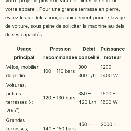
Votre projet le plus exigeant doit dicter le choix de
votre appareil. Pour une grande terrasse en pierre,
évitez les modèles conçus uniquement pour le lavage
de voiture, sous peine de solliciter la machine au-delà
de ses capacités.
Usage
Pression
Débit
Puissance
principal
recommandée
conseillé
moteur
Vélos, mobilier
300 –
1200 –
100 – 110 bars
de jardin
360 L/h
1400 W
Voitures,
petites
380 –
1600 –
120 – 130 bars
terrasses (<
420 L/h
1800 W
20m²)
Grandes
450 –
2000 –
terrasses,
140 – 150 bars