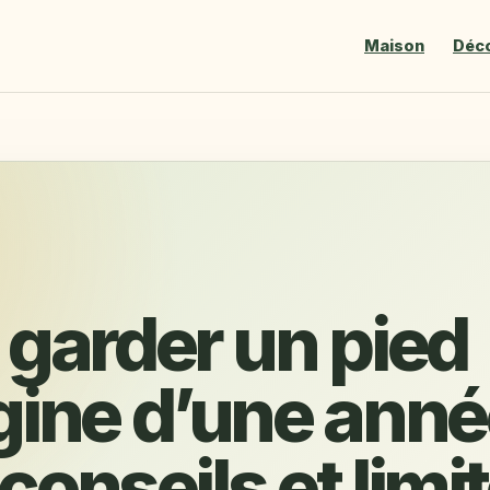
Maison
Déc
 garder un pied
gine d’une anné
 conseils et limi