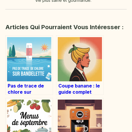
vie plus saine et gourmande.
Articles Qui Pourraient Vous Intéresser :
Pas de trace de
Coupe banane : le
chlore sur
guide complet
bandelette :
pour adopter
comprendre et
cette coiffure
réagir
culte