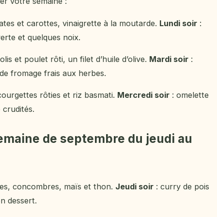
er votre semaine :
ates et carottes, vinaigrette à la moutarde.
Lundi soir
:
erte et quelques noix.
s et poulet rôti, un filet d’huile d’olive.
Mardi soir
:
 de fromage frais aux herbes.
ourgettes rôties et riz basmati.
Mercredi soir
: omelette
 crudités.
emaine de septembre du jeudi au
tes, concombres, maïs et thon.
Jeudi soir
: curry de pois
en dessert.