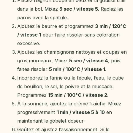
Placez l’oignon coupé en deux et la gousse d’ail
dans le bol. Mixez
5 sec / vitesse 5
. Raclez les
parois avec la spatule.
Ajoutez le beurre et programmez
3 min / 120°C
/ vitesse 1
pour faire rissoler sans coloration
excessive.
Ajoutez les champignons nettoyés et coupés en
gros morceaux. Mixez
5 sec / vitesse 4
, puis
faites rissoler
5 min / 100°C / vitesse 1
.
Incorporez la farine ou la fécule, l’eau, le cube
de bouillon, le sel, le poivre et la muscade.
Programmez
15 min / 100°C / vitesse 2
.
À la sonnerie, ajoutez la crème fraîche. Mixez
progressivement
1 min / vitesse 5 à 10
en
maintenant le gobelet doseur.
Goûtez et ajustez l’assaisonnement. Si le