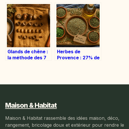
simples pour se
dimensionnement
faire plaisir
et bonnes
pratiques en
construction
Glands de chêne :
Herbes de
la méthode des 7
Provence : 27% de
cuissons pour
romarin et 3
maîtriser leur
critères pour
amertume
identifier
l’authenticité
Maison & Habitat
Maison & Habitat rassemble des idées maison, déco,
rangement, bricolage doux et extérieur pour rendre le