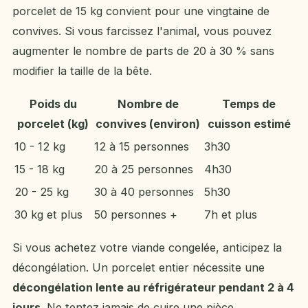
porcelet de 15 kg convient pour une vingtaine de
convives. Si vous farcissez l'animal, vous pouvez
augmenter le nombre de parts de 20 à 30 % sans
modifier la taille de la bête.
Poids du
Nombre de
Temps de
porcelet (kg)
convives (environ)
cuisson estimé
10 - 12 kg
12 à 15 personnes
3h30
15 - 18 kg
20 à 25 personnes
4h30
20 - 25 kg
30 à 40 personnes
5h30
30 kg et plus
50 personnes +
7h et plus
Si vous achetez votre viande congelée, anticipez la
décongélation. Un porcelet entier nécessite une
décongélation lente au réfrigérateur pendant 2 à 4
jours
. Ne tentez jamais de cuire une pièce