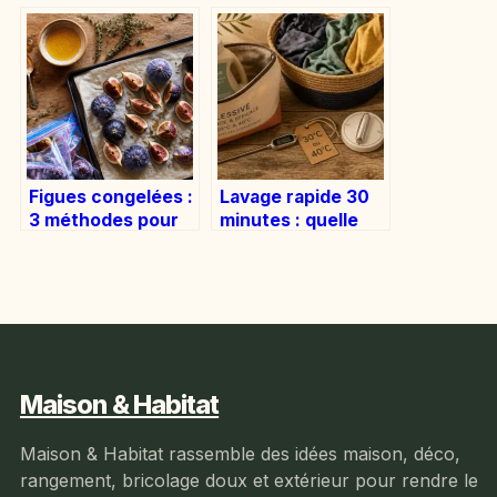
techniques pour
mécanismes
garantir la garde
essentiels pour
de vos crus
ouvrir vos
bouteilles sans
casse
Figues congelées :
Lavage rapide 30
3 méthodes pour
minutes : quelle
conserver leur
température
saveur et éviter
choisir pour un
qu’elles ne collent
linge propre sans
l’abîmer ?
Maison & Habitat
Maison & Habitat rassemble des idées maison, déco,
rangement, bricolage doux et extérieur pour rendre le