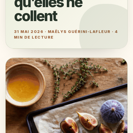
qu’elles ne
collent
31 MAI 2026
·
MAËLYS GUÉRINI-LAFLEUR
·
4
MIN DE LECTURE