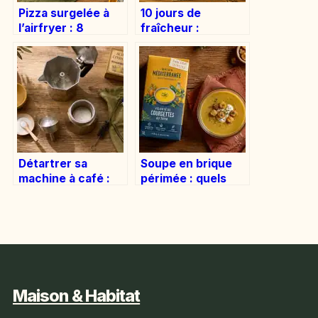
Pizza surgelée à
10 jours de
l’airfryer : 8
fraîcheur :
minutes pour une
comment
croûte
conserver votre
croustillante sans
citrouille
préchauffage
d’Halloween sans
moisissure
Détartrer sa
Soupe en brique
machine à café :
périmée : quels
méthodes
sont les risques
naturelles ou
réels et comment
produits
juger sa
spécialisés pour
consommation ?
éviter la panne ?
Maison & Habitat