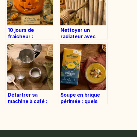
10 jours de
Nettoyer un
fraîcheur :
radiateur avec
comment
grille : 4 étapes
conserver votre
pour déloger la
citrouille
poussière sans
d’Halloween sans
tout démonter
moisissure
Détartrer sa
Soupe en brique
machine à café :
périmée : quels
méthodes
sont les risques
naturelles ou
réels et comment
produits
juger sa
spécialisés pour
consommation ?
éviter la panne ?